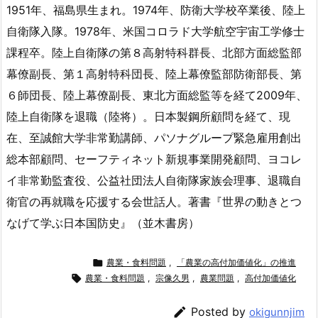
1951年、福島県生まれ。1974年、防衛大学校卒業後、陸上
自衛隊入隊。1978年、米国コロラド大学航空宇宙工学修士
課程卒。陸上自衛隊の第８高射特科群長、北部方面総監部
幕僚副長、第１高射特科団長、陸上幕僚監部防衛部長、第
６師団長、陸上幕僚副長、東北方面総監等を経て2009年、
陸上自衛隊を退職（陸将）。日本製鋼所顧問を経て、現
在、至誠館大学非常勤講師、パソナグループ緊急雇用創出
総本部顧問、セーフティネット新規事業開発顧問、ヨコレ
イ非常勤監査役、公益社団法人自衛隊家族会理事、退職自
衛官の再就職を応援する会世話人。著書『世界の動きとつ
なげて学ぶ日本国防史』（並木書房）

農業・食料問題
,
「農業の高付加価値化」の推進

農業・食料問題
,
宗像久男
,
農業問題
,
高付加価値化

Posted by
okigunnjim