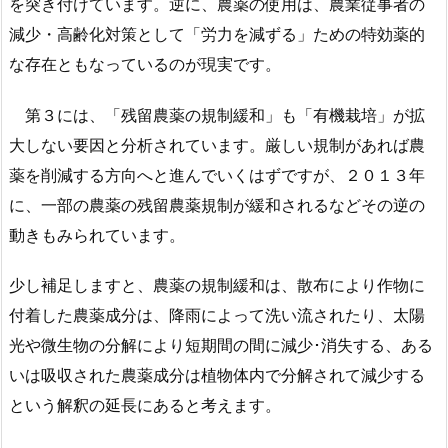
を突き付けています。逆に、農薬の使用は、農業従事者の
減少・高齢化対策として「労力を減ずる」ための特効薬的
な存在ともなっているのが現実です。
第３には、「残留農薬の規制緩和」も「有機栽培」が拡
大しない要因と分析されています。厳しい規制があれば農
薬を削減する方向へと進んでいくはずですが、２０１３年
に、一部の農薬の残留農薬規制が緩和されるなどその逆の
動きもみられています。
少し補足しますと、農薬の規制緩和は、散布により作物に
付着した農薬成分は、降雨によって洗い流されたり、太陽
光や微生物の分解により短期間の間に減少･消失する、ある
いは吸収された農薬成分は植物体内で分解されて減少する
という解釈の延長にあると考えます。