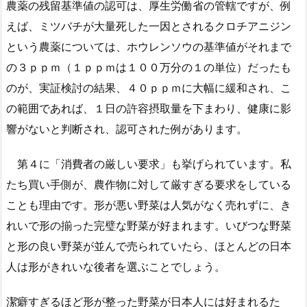
農薬の残留基準値の認可は、厚生労働省の管轄ですが、例
えば、ミツバチが大量死した一因とされるクロチアニジン
という農薬については、ホウレンソウの基準値がそれまで
の３ｐｐｍ（１ｐｐｍは１００万分の１の単位）だったも
のが、実証検討の結果、４０ｐｐｍに大幅に緩和され、こ
の範囲であれば、１日の許容摂取量を下まわり、健康に影
響がないと判断され、認可された例があります。
第４に「消費者の厳しい要求」も挙げられています。私
たち買い手側が、農作物に対して厳すぎる要求をしている
ことも理由です。形が悪い野菜は人気がなく売れずに、き
れいで形の揃った完璧な野菜が好まれます。いびつな野菜
と形の良い野菜が並んで売られていたら、ほとんどの日本
人は形がきれいな後者を選ぶことでしょう。
潔癖すぎるほど形が整った野菜が日本人には好まれるた