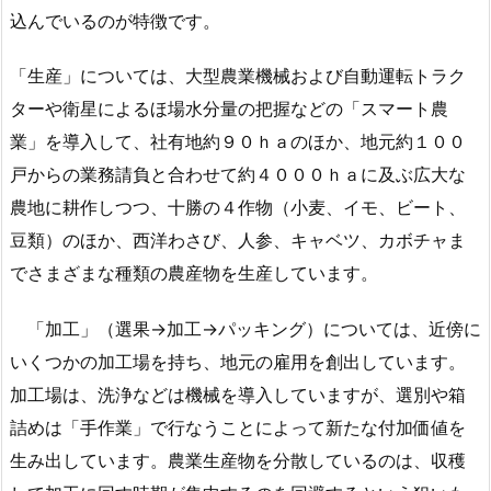
込んでいるのが特徴です。
「生産」については、大型農業機械および自動運転トラク
ターや衛星によるほ場水分量の把握などの「スマート農
業」を導入して、社有地約９０ｈａのほか、地元約１００
戸からの業務請負と合わせて約４０００ｈａに及ぶ広大な
農地に耕作しつつ、十勝の４作物（小麦、イモ、ビート、
豆類）のほか、西洋わさび、人参、キャベツ、カボチャま
でさまざまな種類の農産物を生産しています。
「加工」（選果→加工→パッキング）については、近傍に
いくつかの加工場を持ち、地元の雇用を創出しています。
加工場は、洗浄などは機械を導入していますが、選別や箱
詰めは「手作業」で行なうことによって新たな付加価値を
生み出しています。農業生産物を分散しているのは、収穫