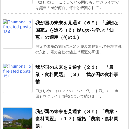
□はじめに こうしている間にも、ウクライナで
は無辜の民が何百、何千と殺戮されて ...
我が国の未来を見通す（６９）『強靭な
国家』を造る（６）歴史から学ぶ「知
恵」の適用（その１）
最近の国民の関心の不足と脱炭素政策への危機意識
の欠如、電力会社の値上げ回避の可能 ...
我が国の未来を見通す（２１） 「農
業・食料問題」（３） 我が国の食料事
情
□はじめに（ロシアの「ハイブリット戦」） 今
回もウクライナ情勢について続けまし ...
我が国の未来を見通す（３５）「農業・
食料問題」（１７）総括「農業・食料問
題」