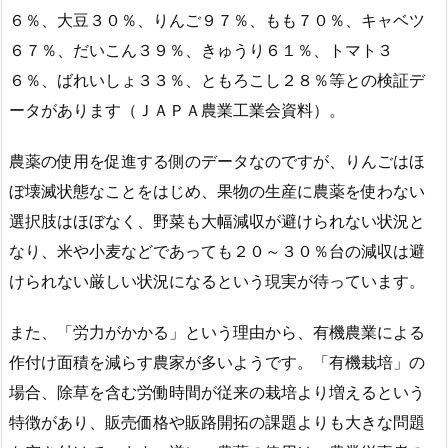
６％、大豆３０％、りんご９７％、もも７０％、キャベツ
６７％、だいこん３９％、きゅうり６１％、トマト３
６％、ばれいしょ３３％、ともろこし２８％等との検証デ
ータがあります（ＪＡＰＡ農業工業会資料）。
農薬の使用を促進する側のデータなのですが、りんごはほ
ぼ壊滅状態なことをはじめ、果物の生産に農薬を使わない
選択肢はほぼなく、野菜も大幅減収が避けられない状況と
なり、米や小麦などであっても２０～３０％台の減収は避
けられない厳しい状況になるという現実が待っています。
また、「労力がかかる」という理由から、有機農業による
作付け面積を減らす農家が多いようです。「有機栽培」の
場合、除草を含む労働時間が従来の栽培より増えるという
特徴があり、販売価格や販路開拓の課題よりも大きな問題