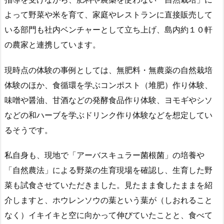
よって野菜や米を育て、家庭やレストランに直接販売して
いる部門も社内ベンチャーとして立ち上げ、島内約１０軒
の農家と連携しています。
現時点の体験の事例としては、無肥料・無農薬の自然栽培
体験のほか、食循環を学ぶコンポスト（堆肥）作り体験、
味噌や醤油、甘酒などの発酵食品作り体験、ヨモギやシソ
などの和ハーブを学ぶドリンク作り体験などを想定してい
るそうです。
私自身も、現地で「アーバスキュラー菌根菌」の培養や
「自然農法」による野菜の生育現場を確認し、生育した野
菜も試食させていただきました。見たまま食したままを紹
介しますと、ホウレンソウの葉という葉が（しおれること
なく）イキイキと空に向かって伸びていたことと、食べて