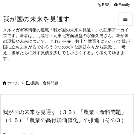

Feedly
RSS
我が国の未来を見通す

メルマガ軍事情報の連載「我が国の未来を見通す」の記事アーカイ

ブです。著者は、元陸将・元東北方面総監の宗像久男さん。我が国
メニュ
の現状や未来について、 これから先、数十年数百年にわたって我が

国に立ちふさがるであろう３つの大きな課題を今から認識し、 考
え、後輩たちに残す負債を少しでも小さくするよう考えてゆきま
サイド
す。

前へ


ホーム
>

農業・食料問題
次へ

検索
我が国の未来を見通す（３３）「農業・食料問題」
（１５）「農業の高付加価値化」の推進（その３）