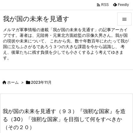

Feedly
RSS
我が国の未来を見通す

メルマガ軍事情報の連載「我が国の未来を見通す」の記事アーカイ

ブです。著者は、元陸将・元東北方面総監の宗像久男さん。我が国
メニュ
の現状や未来について、 これから先、数十年数百年にわたって我が

国に立ちふさがるであろう３つの大きな課題を今から認識し、 考
え、後輩たちに残す負債を少しでも小さくするよう考えてゆきま
サイド
す。

前へ


ホーム
>

2023年11月
次へ

検索
我が国の未来を見通す（９３）『強靭な国家』を造
る（30）「強靭な国家」を目指して何をすべきか
（その２０）