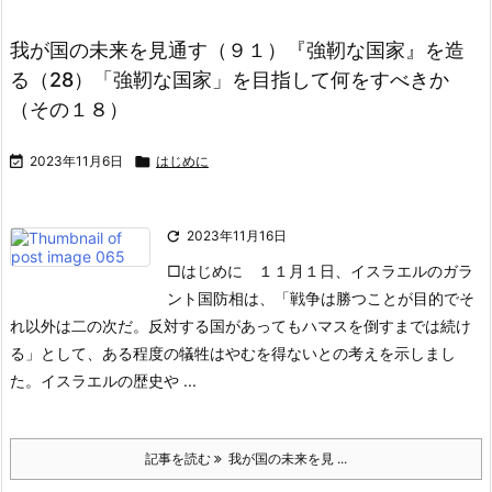
我が国の未来を見通す（９１）『強靭な国家』を造
る（28）「強靭な国家」を目指して何をすべきか
（その１８）

2023年11月6日

はじめに

2023年11月16日
□はじめに
１１月１日、イスラエルのガラ
ント国防相は、「戦争は勝つことが目的でそ
れ以外は二の次だ。反対する国があってもハマスを倒すまでは続け
る」として、ある程度の犠牲はやむを得ないとの考えを示しまし
た。イスラエルの歴史や ...
記事を読む
我が国の未来を見 ...