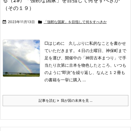
る（29）「強靭な国家」を目指して何をすべきか
（その１９）

2023年11月13日

「強靭な国家」を目指して何をすべきか
□はじめに
久しぶりに私的なことを書かせ
ていただきます。４日の土曜日、神保町まで
足を運び、開催中の「神田古本まつり」で手
当たり次第に古本を物色したところ、いつも
のように“即決”を繰り返し、なんと１２冊も
の書籍を一挙に購入 ...
記事を読む
我が国の未来を見 ...