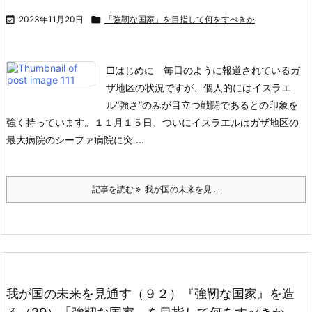

2023年11月20日

「強靭な国家」を目指して何をすべきか
□はじめに
毎日のように報道されているガ
ザ地区の状況ですが、個人的にはイスラエ
ル“強さ”のみが目立つ戦闘であるとの印象を
強く持っています。
１１月１５日、ついにイスラエルはガザ地区の
最大病院のシーファ病院に突 ...
記事を読む
我が国の未来を見 ...
我が国の未来を見通す（９２）『強靭な国家』を造