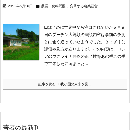

2022年5月16日

農業・食料問題
,
変革する農業経営
□はじめに
世界中から注目されていた５月９
日のプーチン大統領の演説内容は事前の予測
とは全く違っていたようでした。さまざまな
評価や見方がありますが、その内容は、ロシ
アのウクライナ侵略の正当性をあの手この手
で主張したに留まった ...
記事を読む
我が国の未来を見 ...
著者の最新刊