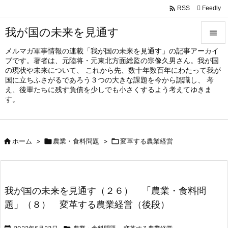

Feedly
RSS
我が国の未来を見通す

メルマガ軍事情報の連載「我が国の未来を見通す」の記事アーカイ

ブです。著者は、元陸将・元東北方面総監の宗像久男さん。我が国
メニュ
の現状や未来について、 これから先、数十年数百年にわたって我が

国に立ちふさがるであろう３つの大きな課題を今から認識し、 考
え、後輩たちに残す負債を少しでも小さくするよう考えてゆきま
サイド
す。

前へ


ホーム
>

農業・食料問題
>

変革する農業経営
次へ

検索
我が国の未来を見通す（２６） 「農業・食料問
題」（８） 変革する農業経営（後段）