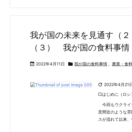
我が国の未来を見通す（２
（３） 我が国の食料事情

2022年4月11日

我が国の食料事情
,
農業・食

2022年4月21
□はじめに（ロシ
今回もウクライ
意間近のような雰
スが流れて以来、ウ