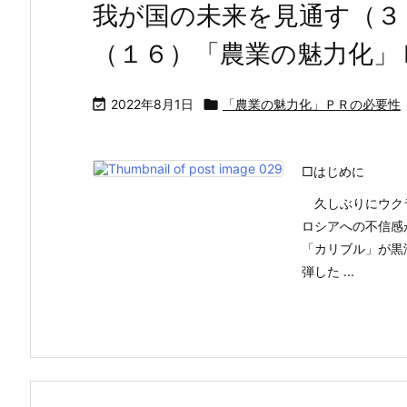
我が国の未来を見通す（３
（１６）「農業の魅力化」

2022年8月1日

「農業の魅力化」ＰＲの必要性
□はじめに
久しぶりにウクラ
ロシアへの不信感
「カリブル」が黒
弾した ...