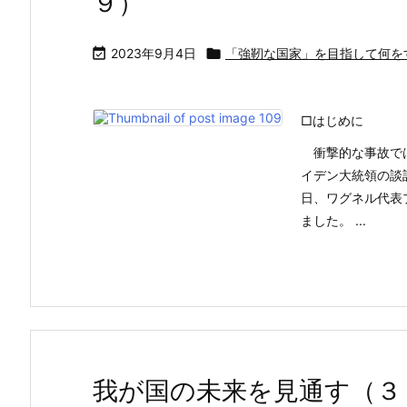
９）

2023年9月4日

「強靭な国家」を目指して何を
□はじめに
衝撃的な事故では
イデン大統領の談
日、ワグネル代表
ました。 ...
我が国の未来を見通す（３