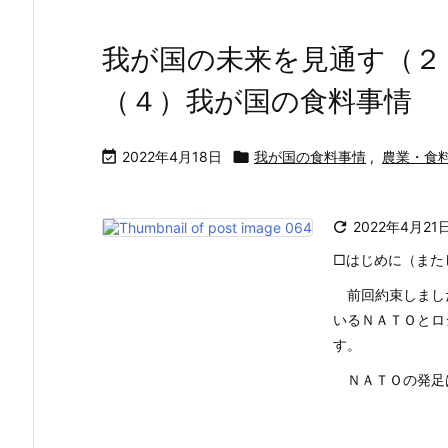
我が国の未来を見通す（２
（４）我が国の食料事情

2022年4月18日

我が国の食料事情
,
農業・食

2022年4月21
□はじめに（また
前回約束しまし
いるＮＡＴＯとロ
す。
ＮＡＴＯの発足は、