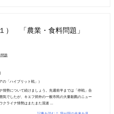
１） 「農業・食料問題」
料問題
日
アの「ハイブリット戦」）
ナ情勢について続けましょう。先週前半までは「停戦」合
囲気でしたが、キエフ郊外の一般市民の大量殺戮のニュー
クライナ情勢はまたまた混迷 ...
記事を読む
我が国の未来を見 ...