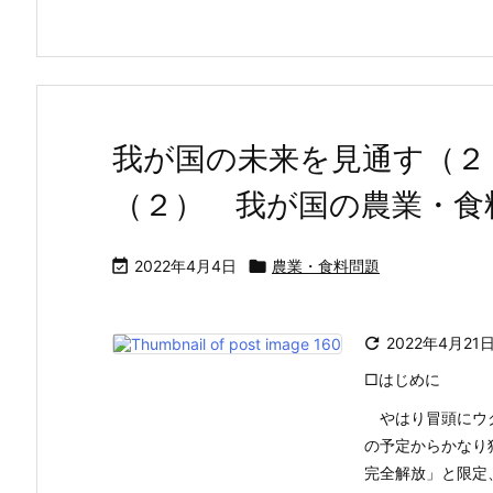
我が国の未来を見通す（２
（２） 我が国の農業・食

2022年4月4日

農業・食料問題

2022年4月21
□はじめに
やはり冒頭にウク
の予定からかなり
完全解放」と限定