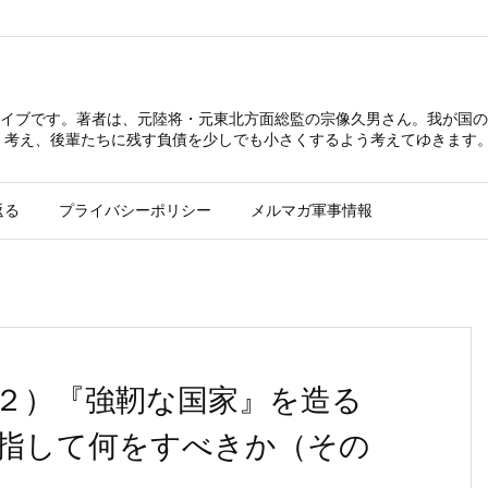
イブです。著者は、元陸将・元東北方面総監の宗像久男さん。我が国の
 考え、後輩たちに残す負債を少しでも小さくするよう考えてゆきます
返る
プライバシーポリシー
メルマガ軍事情報
２）『強靭な国家』を造る
目指して何をすべきか（その