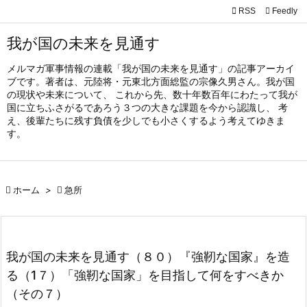

RSS
Feedly

メニュ
我が国の未来を見通す

メルマガ軍事情報の連載「我が国の未来を見通す」の記事アーカイ
サイド
ブです。著者は、元陸将・元東北方面総監の宗像久男さん。我が国

の現状や未来について、 これから先、数十年数百年にわたって我が
国に立ちふさがるであろう３つの大きな課題を今から認識し、 考
前へ
え、後輩たちに残す負債を少しでも小さくするよう考えてゆきま

す。
次へ

検索

ホーム
>

急所
我が国の未来を見通す（８０）『強靭な国家』を造
る（1７）「強靭な国家」を目指して何をすべきか
（その７）