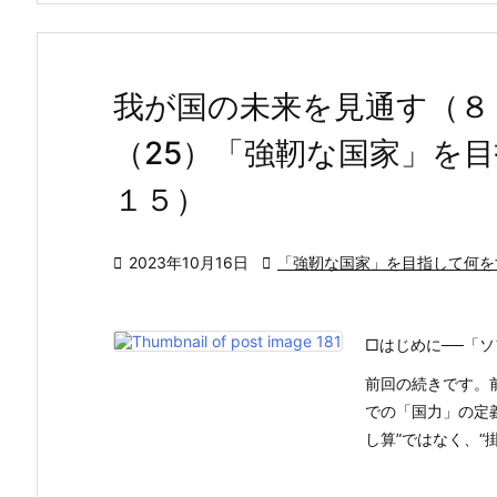
我が国の未来を見通す（８
（25）「強靭な国家」を
１５）

2023年10月16日

「強靭な国家」を目指して何を
□はじめに──「
前回の続きです。
での「国力」の定
し算”ではなく、“掛