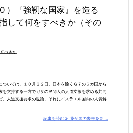
０）『強靭な国家』を造る
目指して何をすべきか（その
すべきか
ついては、１０月２２日、日本を除くＧ７の６カ国から
権を支持する一方でガザの民間人の人道支援を求める共同
ど、人道支援要求の世論、それにイスラエル国内の人質解
記事を読む
我が国の未来を見 ...