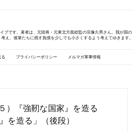
イブです。著者は、元陸将・元東北方面総監の宗像久男さん。我が国の
 考え、後輩たちに残す負債を少しでも小さくするよう考えてゆきます
返る
プライバシーポリシー
メルマガ軍事情報
５）『強靭な国家』を造る
家』を造る」（後段）