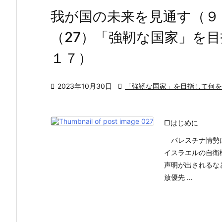
我が国の未来を見通す（９
（27）「強靭な国家」を
１７）

2023年10月30日

「強靭な国家」を目指して何を
□はじめに
パレスチナ情勢に
イスラエルの自衛
声明が出されるな
放優先 ...