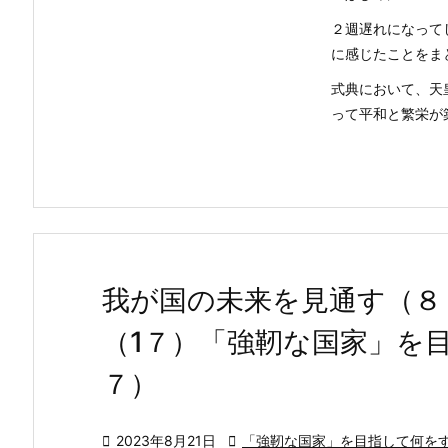
２週遅れになって
に感じたことをま
式典において、天
って平和と繁栄が築 
我が国の未来を見通す（８
（1７）「強靭な国家」を
７）

2023年8月21日

「強靭な国家」を目指して何を