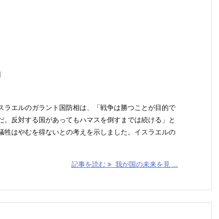
日
ラエルのガラント国防相は、「戦争は勝つことが目的で
だ。反対する国があってもハマスを倒すまでは続ける」と
犠牲はやむを得ないとの考えを示しました。イスラエルの
記事を読む
我が国の未来を見 ...