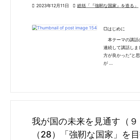

2023年12月11日

総括「『強靭な国家』を造る」
□はじめに
本テーマの講話の
連続して講話しま
方が良かった”と
が ...
我が国の未来を見通す（９
（28）「強靭な国家」を