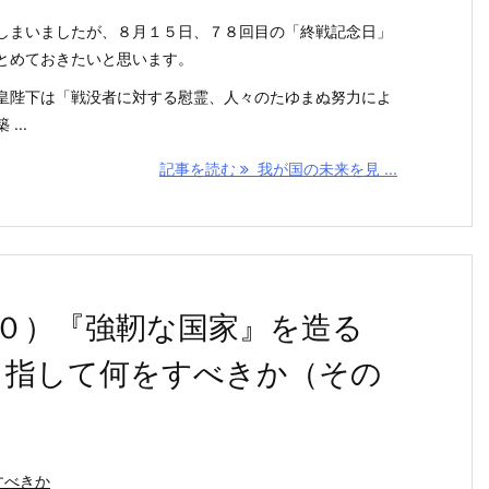
しまいましたが、８月１５日、７８回目の「終戦記念日」
とめておきたいと思います。
皇陛下は「戦没者に対する慰霊、人々のたゆまぬ努力によ
...
記事を読む
我が国の未来を見 ...
０）『強靭な国家』を造る
目指して何をすべきか（その
すべきか