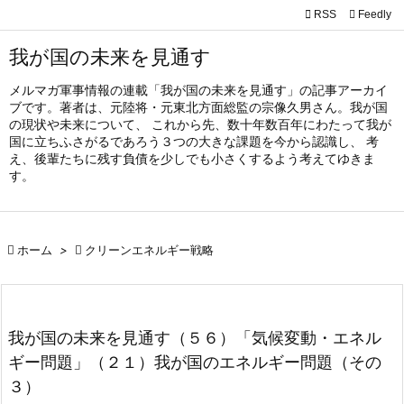

RSS
Feedly

メニュ
我が国の未来を見通す

メルマガ軍事情報の連載「我が国の未来を見通す」の記事アーカイ
サイド
ブです。著者は、元陸将・元東北方面総監の宗像久男さん。我が国

の現状や未来について、 これから先、数十年数百年にわたって我が
国に立ちふさがるであろう３つの大きな課題を今から認識し、 考
前へ
え、後輩たちに残す負債を少しでも小さくするよう考えてゆきま

す。
次へ

検索

ホーム
>

クリーンエネルギー戦略
我が国の未来を見通す（５６）「気候変動・エネル
ギー問題」（２１）我が国のエネルギー問題（その
３）