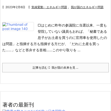

2023年2月6日

気候変動・エネルギー問題
,
我が国のエネルギー問題
□はじめに
昨年の参議院に当選以来、一度も
登院していない議員もおれば、「秘書である
息子がお土産を買うのに官用車を使用したの
は問題」と指摘する方も指摘する方だが、「だれに土産を買っ
た……」などと答弁する首相……このやり取りを ...
記事を読む
我が国の未来を見 ...
著者の最新刊