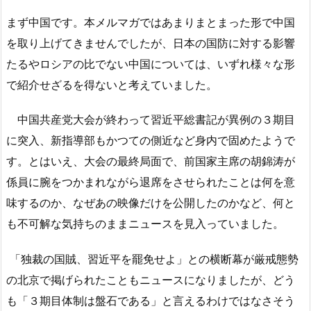
まず中国です。本メルマガではあまりまとまった形で中国
を取り上げてきませんでしたが、日本の国防に対する影響
たるやロシアの比でない中国については、いずれ様々な形
で紹介せざるを得ないと考えていました。
中国共産党大会が終わって習近平総書記が異例の３期目
に突入、新指導部もかつての側近など身内で固めたようで
す。とはいえ、大会の最終局面で、前国家主席の胡錦涛が
係員に腕をつかまれながら退席をさせられたことは何を意
味するのか、なぜあの映像だけを公開したのかなど、何と
も不可解な気持ちのままニュースを見入っていました。
「独裁の国賊、習近平を罷免せよ」との横断幕が厳戒態勢
の北京で掲げられたこともニュースになりましたが、どう
も「３期目体制は盤石である」と言えるわけではなさそう