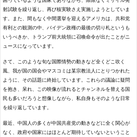
困っているような国家でありながら、際限なくミサイル発
射試験を繰り返し、再び核実験さえ実施しようとしていま
す。また、間もなく中間選挙を迎えるアメリカは、共和党
有利との観測の中、バイデン政権の最後の切り札というも
いうべきか、トランプ前大統領に召喚命令が出たことがニ
ュースになっています。
さて、このような旬な国際情勢の動きなど全くどこ吹く
風、我が国の国会やマスコミは某宗教法人にとりつかれた
ように、その話題に終始しています。これらの議論に疑問
を抱き、呆れ、この映像が流れるとチャンネルを替える国
民も多いだろうと想像しながら、私自身もそのような日常
を繰り返しています。
最近、中国人の多くが中国共産党の動きなどに全く関心が
なく、政府や国家にはほとんど期待していないということ