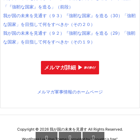
「『強靭な国家』を造る」（前段）
我が国の未来を見通す（９３）『強靭な国家』を造る（30）「強靭
な国家」を目指して何をすべきか（その２０）
我が国の未来を見通す（９２）『強靭な国家』を造る（29）「強靭
な国家」を目指して何をすべきか（その１９）
メルマガ詳細 ▶︎
メルマガ軍事情報のホームページ
Copyright ©
2026
我が国の未来を見通す
All Rights Reserved.



WordPress Luxeritas Theme is provided by "
Thought is free
".