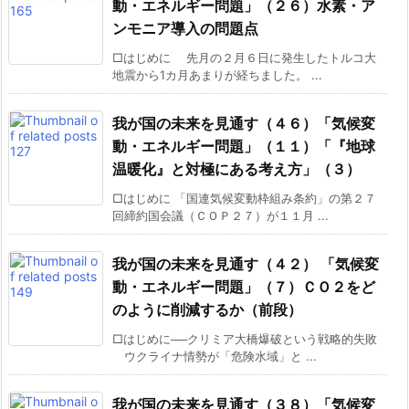
動・エネルギー問題」（２６）水素・ア
ンモニア導入の問題点
□はじめに 先月の２月６日に発生したトルコ大
地震から1カ月あまりが経ちました。 ...
我が国の未来を見通す（４６）「気候変
動・エネルギー問題」（１１）「『地球
温暖化』と対極にある考え方」（３）
□はじめに 「国連気候変動枠組み条約」の第２７
回締約国会議（ＣＯＰ２７）が１１月 ...
我が国の未来を見通す（４２） 「気候変
動・エネルギー問題」（７）ＣＯ２をど
のように削減するか（前段）
□はじめに──クリミア大橋爆破という戦略的失敗
ウクライナ情勢が「危険水域」と ...
我が国の未来を見通す（３８）「気候変