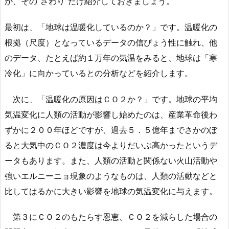
が、その“さわり”だけ紹介しておきましょう。
最初は、「地球は温暖化しているのか？」です。温暖化の
根拠（尺度）となっているデータの信ぴょう性に触れ、他
のデータ、たとえば約１万年の気温をみると、地球は「寒
冷化」に向かっているとの分析などを紹介します。
次に、「温暖化の原因はＣＯ２か？」です。地球の平均
気温変化に人類の活動が影響し始めたのは、産業革命後わ
ずかに２００年ほどですが、過去５．５億年までさかのぼ
ると大気中のＣＯ２濃度は今よりだいぶ高かったというデ
ータもあります。また、人類の活動と関係ない火山活動や
強いエルニーニョ現象のようなものは、人類の活動などと
比してはるかに大きい影響を地球の気温変化に与えます。
第３にＣＯ２のもたらす恩恵、ＣＯ２を減らした場合の