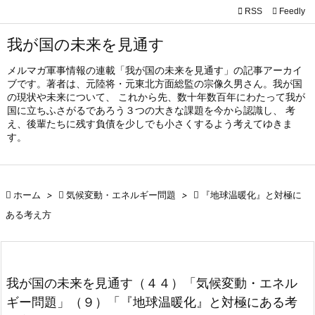

RSS
Feedly

メニュ
我が国の未来を見通す

メルマガ軍事情報の連載「我が国の未来を見通す」の記事アーカイ
サイド
ブです。著者は、元陸将・元東北方面総監の宗像久男さん。我が国

の現状や未来について、 これから先、数十年数百年にわたって我が
国に立ちふさがるであろう３つの大きな課題を今から認識し、 考
前へ
え、後輩たちに残す負債を少しでも小さくするよう考えてゆきま

す。
次へ

検索

ホーム
>

気候変動・エネルギー問題
>

『地球温暖化』と対極に
ある考え方
我が国の未来を見通す（４４）「気候変動・エネル
ギー問題」（９）「『地球温暖化』と対極にある考