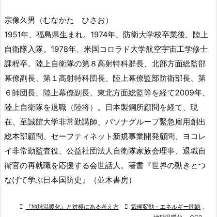
宗像久男（むなかた ひさお）
1951年、福島県生まれ。1974年、防衛大学校卒業後、陸上
自衛隊入隊。1978年、米国コロラド大学航空宇宙工学修士
課程卒。陸上自衛隊の第８高射特科群長、北部方面総監部
幕僚副長、第１高射特科団長、陸上幕僚監部防衛部長、第
６師団長、陸上幕僚副長、東北方面総監等を経て2009年、
陸上自衛隊を退職（陸将）。日本製鋼所顧問を経て、現
在、至誠館大学非常勤講師、パソナグループ緊急雇用創出
総本部顧問、セーフティネット新規事業開発顧問、ヨコレ
イ非常勤監査役、公益社団法人自衛隊家族会理事、退職自
衛官の再就職を応援する会世話人。著書『世界の動きとつ
なげて学ぶ日本国防史』（並木書房）

『地球温暖化』と対極にある考え方

気候変動・エネルギー問題
,