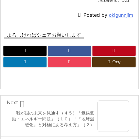
地球温暖化
,
CO2

Posted by
okigunnjim
よろしければシェアお願いします
Copy

Next
我が国の未来を見通す（４５）「気候変
動・エネルギー問題」（１０）「『地球温
暖化』と対極にある考え方」（２）