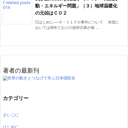
動・エネルギー問題」（３）地球温暖化
の元凶はＣＯ２
□はじめに──９・１１テロ事件について 米国に
おいては例年どおりの追悼式典が催 ...
著者の最新刊
世界の動きとつなげて学ぶ日本国防史
カテゴリー
さいごに
はじめに