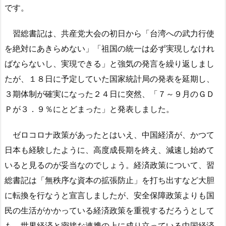
です。
習総書記は、共産党大会の初日から「台湾への武力行使
を絶対にあきらめない」「祖国の統一は必ず実現しなけれ
ばならないし、実現できる」と強気の発言を繰り返しまし
たが、１８日に予定していた国家統計局の発表を延期し、
３期体制が確実になった２４日に突然、「７～９月のＧＤ
Ｐが３．９％にとどまった」と発表しました。
ゼロコロナ政策があったとはいえ、中国経済が、かつて
日本も経験したように、高度成長期を終え、減速し始めて
いると見るのが妥当なのでしょう。経済政策について、習
総書記は「無秩序な資本の拡張防止」を打ち出すなど大胆
に転換を行なうと宣言しましたが、安全保障政策よりも国
民の生活がかかっている経済政策を重視するだろうとして
も、世界経済と密接な連携の上に成り立っている中国経済