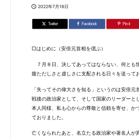

2022年7月18日
Twitter
Facebook
Pin it
□はじめに（安倍元首相を偲ぶ）
７月８日、決してあってはならない、何とも憤
腹ただしさと虚しさに支配される日々を送って
「失ってその偉大さを知る」というのは安倍元
戦後の政治家として、そして国家のリーダーと
本人同様、私も心からの尊敬と信頼を寄せ、か
ておりました。
亡くなられたあと、名立たる政治家や著名人が