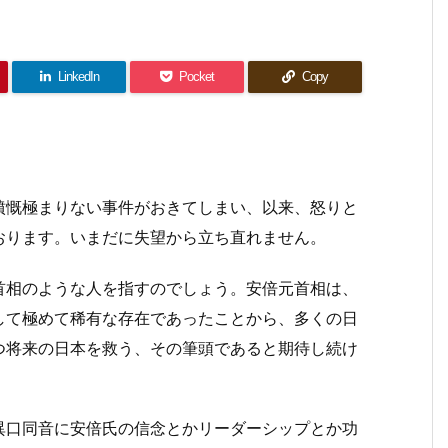
LinkedIn
Pocket
Copy
慨極まりない事件がおきてしまい、以来、怒りと
おります。いまだに失望から立ち直れません。
首相のような人を指すのでしょう。安倍元首相は、
して極めて稀有な存在であったことから、多くの日
つ将来の日本を救う、その筆頭であると期待し続け
異口同音に安倍氏の信念とかリーダーシップとか功