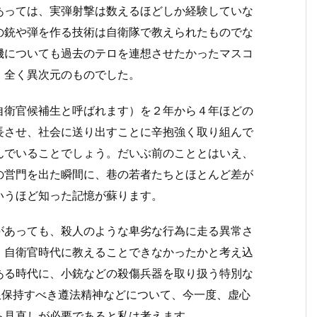
あっては、実弾射撃は数えるほどしか経験していな
の銃や弾を作る技術は自衛隊で教えられたものでな
機についても過去のテロを連想させたかったマスコ
、全く異次元のものでした。
自衛官候補生と呼ばれます）を２年から４年ほどの
長させ、社会に送り出すことに辛抱強く取り組んで
んでいることでしょう。だいぶ前のこととはいえ、
の営門を出た瞬間に、巷の若者たちとほとんど差が
いうほど知った記憶が蘇ります。
があっても、殺人のような卑劣な行為に走る異常さ
、自衛官時代に教えることできなかったかと考え込
ある時代に、小銃などの殺傷兵器を取り扱う特別な
限保持すべき遵法精神などについて、今一度、虚心
ら見直しが必要であると私は考えます。