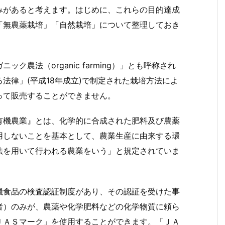
みがあると考えます。はじめに、これらの目的達成
「無農薬栽培」「自然栽培」について整理しておき
農法（organic farming）」とも呼称され
法律」(平成18年成立)で制定された栽培方法によ
って販売することができません。
有機農業』とは、化学的に合成された肥料及び農薬
用しないことを基本として、農業生産に由来する環
法を用いて行われる農業をいう」と規定されていま
機食品の検査認証制度があり、その認証を受けた事
者）のみが、農薬や化学肥料などの化学物質に頼ら
ＪＡＳマーク」を使用することができます。「ＪＡ