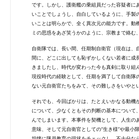
です。しかし、護衛艦の乗組員だった容疑者に
いことでしょうし、自白しているように、手製
いことは明らかで、全く異次元の能力です。動
ミの思惑をあざ笑うかのように、宗教まで絡む
自衛隊では、長い間、任期制自衛官（現在は、
間に、どこに出しても恥ずかしくない若者に成
きましたし、時代が変わった今も真剣に取り組
現役時代の経験として、任期を満了して自衛隊
ない元自衛官たちをみて、その難しさをいやと
それでも、今回ばかりは、たとえいかなる動機
について、少なくともその判断の基本について
んでしまいます。本事件を契機として、人生の
意味、そして元自衛官としての“生き様”や最小
坦懐に隊員教育の現状をチェックし、不十分な