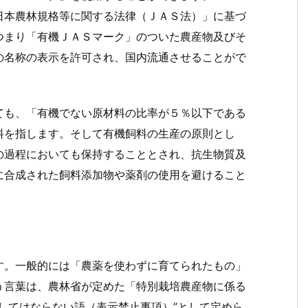
日本農林規格等に関する法律（ＪＡＳ法）」に基づ
つまり「有機ＪＡＳマーク」のついた農産物及びそ
の名称の表示を許可され、国内流通させることがで
ても、「有機でない原材料の比率が５％以下である
料を指します。そして有機飼料の生産の原則とし
の過程においても保持することとされ、抗生物質及
に合成された飼料添加物や薬剤の使用を避けること
す。一般的には「農薬を使わずに育てられたもの」
う言葉は、農林省が定めた「特別栽培農産物に係る
してはならない語（表示禁止事項）”として定めら