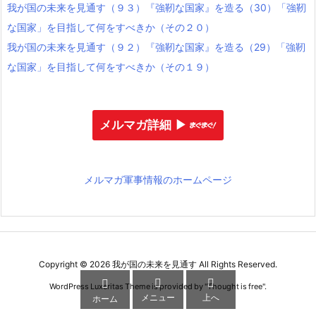
我が国の未来を見通す（９３）『強靭な国家』を造る（30）「強靭
な国家」を目指して何をすべきか（その２０）
我が国の未来を見通す（９２）『強靭な国家』を造る（29）「強靭
な国家」を目指して何をすべきか（その１９）
メルマガ詳細 ▶︎
メルマガ軍事情報のホームページ
Copyright ©
2026
我が国の未来を見通す
All Rights Reserved.



WordPress Luxeritas Theme is provided by "
Thought is free
".
メニュー
上へ
ホーム