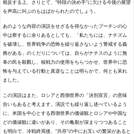
相反する上、さりとて、“特段の決め手”に欠ける今後の展望
を声高に叫ぶのもはばかられたのでしょう。
あのような内容の演説をせざるを得なかったプーチンの心
中は察するに余りあるとしても、「私たちには、ナチズム
を破壊し、世界戦争の恐怖を繰り返さないよう警戒する義
務がある」のくだりについては、自らがナチスのように無
辜の民を殺戮し、核戦力の使用をちらつかせ、世界中に恐
怖を与えている行動と真逆なことは明らかで、何とも呆れ
ました。
この演説はまた、ロシアと西側世界の「決別宣言」の意味
合いもあると考えます。演説でも繰り返し述べているよう
に、米国を中心とする西側世界の価値観とロシアや中国な
どの価値観に違いがあり、その亀裂が深まりつつあること
も明白で、冷戦終焉後、“共存”の中にお互いの繁栄があると