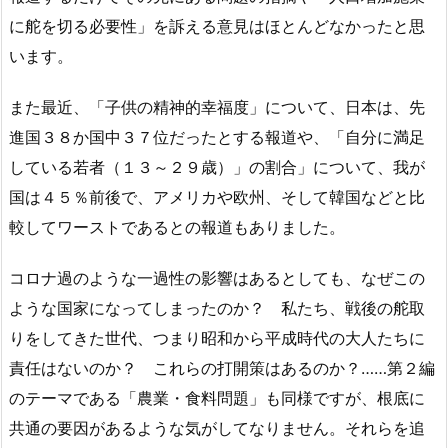
に舵を切る必要性」を訴える意見はほとんどなかったと思
います。
また最近、「子供の精神的幸福度」について、日本は、先
進国３８か国中３７位だったとする報道や、「自分に満足
している若者（１３～２９歳）」の割合」について、我が
国は４５％前後で、アメリカや欧州、そして韓国などと比
較してワーストであるとの報道もありました。
コロナ過のような一過性の影響はあるとしても、なぜこの
ような国家になってしまったのか？ 私たち、戦後の舵取
りをしてきた世代、つまり昭和から平成時代の大人たちに
責任はないのか？ これらの打開策はあるのか？……第２編
のテーマである「農業・食料問題」も同様ですが、根底に
共通の要因があるような気がしてなりません。それらを追