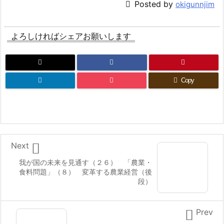

Posted by
okigunnjim
よろしければシェアお願いします
Copy

Next
我が国の未来を見通す（２６） 「農業・
食料問題」（８） 変革する農業経営（後
段）

Prev