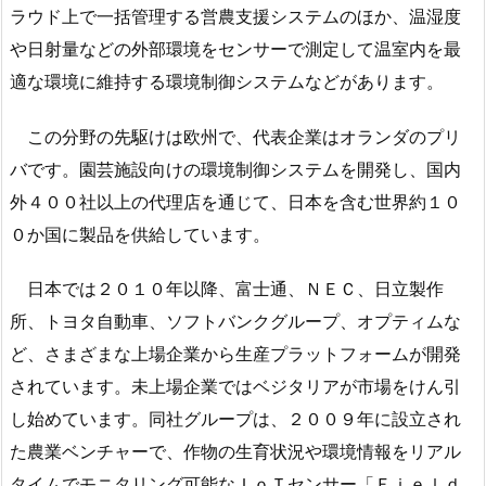
ラウド上で一括管理する営農支援システムのほか、温湿度
や日射量などの外部環境をセンサーで測定して温室内を最
適な環境に維持する環境制御システムなどがあります。
この分野の先駆けは欧州で、代表企業はオランダのプリ
バです。園芸施設向けの環境制御システムを開発し、国内
外４００社以上の代理店を通じて、日本を含む世界約１０
０か国に製品を供給しています。
日本では２０１０年以降、富士通、ＮＥＣ、日立製作
所、トヨタ自動車、ソフトバンクグループ、オプティムな
ど、さまざまな上場企業から生産プラットフォームが開発
されています。未上場企業ではベジタリアが市場をけん引
し始めています。同社グループは、２００９年に設立され
た農業ベンチャーで、作物の生育状況や環境情報をリアル
タイムでモニタリング可能なＩｏＴセンサー「Ｆｉｅｌｄ