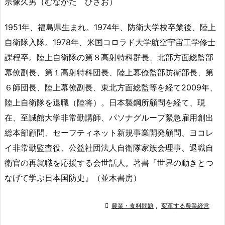
宗像久男（むなかた ひさお）
1951年、福島県生まれ。1974年、防衛大学校卒業後、陸上
自衛隊入隊。1978年、米国コロラド大学航空宇宙工学修士
課程卒。陸上自衛隊の第８高射特科群長、北部方面総監部
幕僚副長、第１高射特科団長、陸上幕僚監部防衛部長、第
６師団長、陸上幕僚副長、東北方面総監等を経て2009年、
陸上自衛隊を退職（陸将）。日本製鋼所顧問を経て、現
在、至誠館大学非常勤講師、パソナグループ緊急雇用創出
総本部顧問、セーフティネット新規事業開発顧問、ヨコレ
イ非常勤監査役、公益社団法人自衛隊家族会理事、退職自
衛官の再就職を応援する会世話人。著書『世界の動きとつ
なげて学ぶ日本国防史』（並木書房）

農業・食料問題
,
変革する農業経営