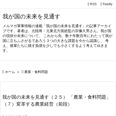

RSS
Feedly

メニュ
我が国の未来を見通す

メルマガ軍事情報の連載「我が国の未来を見通す」の記事アーカイ
サイド
ブです。著者は、元陸将・元東北方面総監の宗像久男さん。我が国

の現状や未来について、 これから先、数十年数百年にわたって我が
国に立ちふさがるであろう３つの大きな課題を今から認識し、 考
前へ
え、後輩たちに残す負債を少しでも小さくするよう考えてゆきま

す。
次へ

検索

ホーム
>

農業・食料問題
我が国の未来を見通す（２５） 「農業・食料問題」
（７）変革する農業経営（前段）